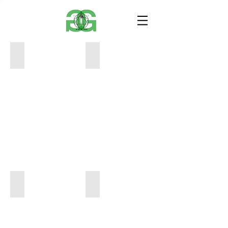
749D895E-D1D8-4D7B-BA33-FD55C962F9D8
978F511E-67D5-463F-BEB2-36DD72F
3188051B-B86B-4D69-B014-FF0F63AAC9C7
088FF0FA-C6F8-4145-A87C-284CFE9